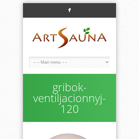
F
gribok-
ventiljacionnyj-
120