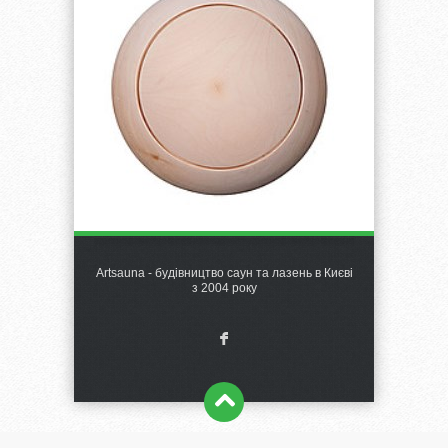
Artsauna - будівництво саун та лазень в Києві
з 2004 року
F