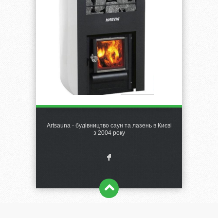
Artsauna - будівництво саун та лазень в Києві
з 2004 року
F