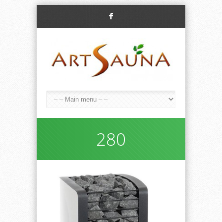
F
280