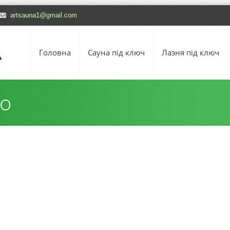
artsauna1@gmail.com
Головна
Сауна під ключ
Лазня під ключ
o