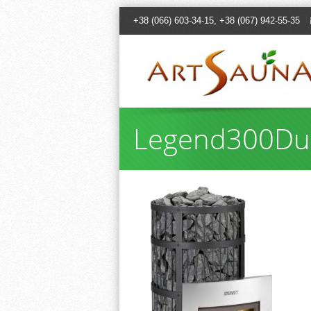
+38 (066) 603-34-15, +38 (067) 942-55-35
Legend300Du