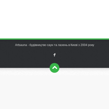
Artsauna - будівництво саун та лазень в Києві з 2004 року
F