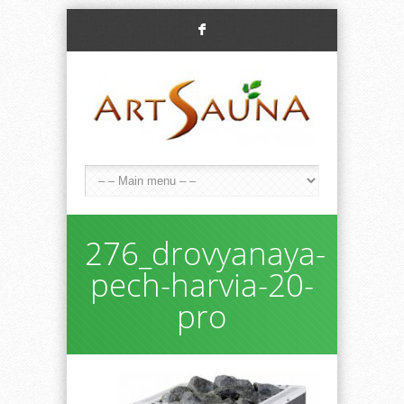
F
276_drovyanaya-
pech-harvia-20-
pro