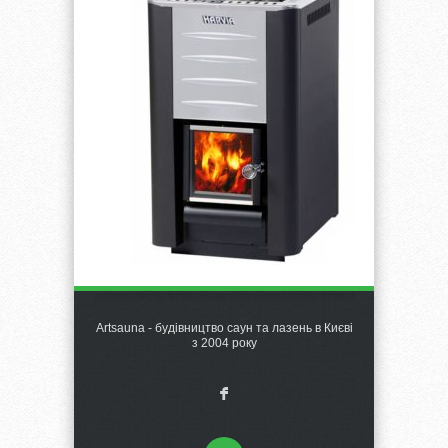
Artsauna - будівництво саун та лазень в Києві
з 2004 року
F