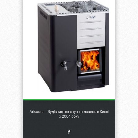
Artsauna - будівництво саун та лазень в Києві
з 2004 року
F