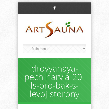
F
drovyanaya-
pech-harvia-20-
ls-pro-bak-s-
levoj-storony