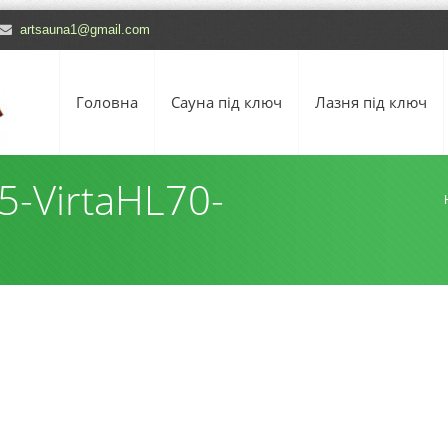
artsauna1@gmail.com
Головна
Сауна під ключ
Лазня під ключ
-VirtaHL70-