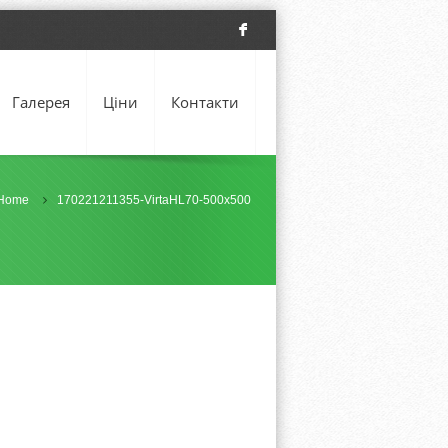
F
Галерея
Ціни
Контакти
Home
170221211355-VirtaHL70-500x500