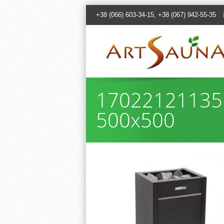
+38 (066) 603-34-15, +38 (067) 942-55-35
170221211355
500x500