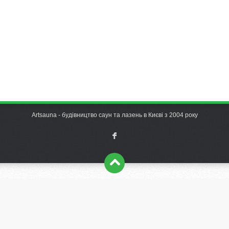
Artsauna - будівництво саун та лазень в Києві з 2004 року
F