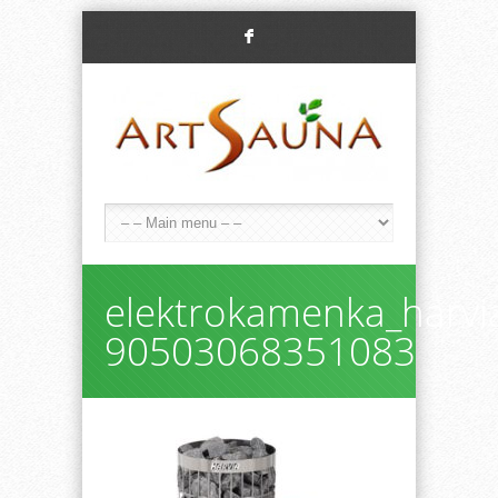
F
elektrokamenka_harvia
90503068351083