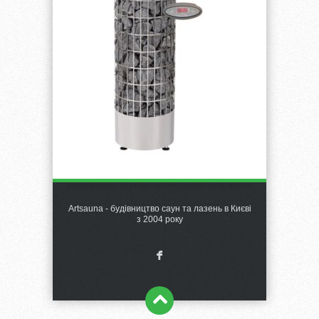
Artsauna - будівництво саун та лазень в Києві
з 2004 року
F