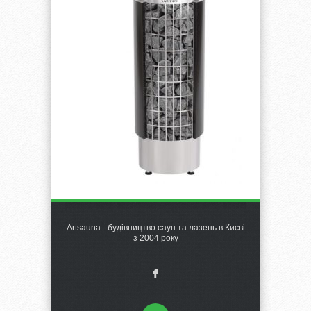
Artsauna - будівництво саун та лазень в Києві
з 2004 року
F