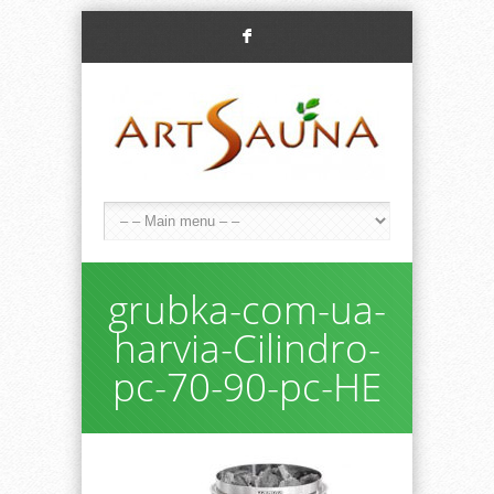
F
grubka-com-ua-
harvia-Cilindro-
pc-70-90-pc-HE