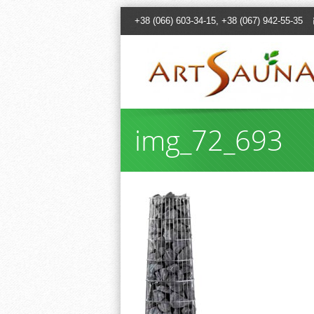
+38 (066) 603-34-15, +38 (067) 942-55-35
img_72_693