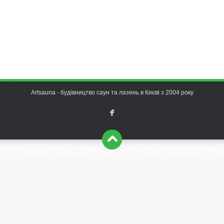
Artsauna - будівництво саун та лазень в Києві з 2004 року
F