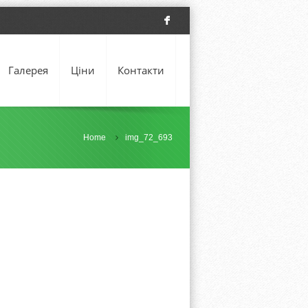
F
Галерея
Ціни
Контакти
Home
img_72_693