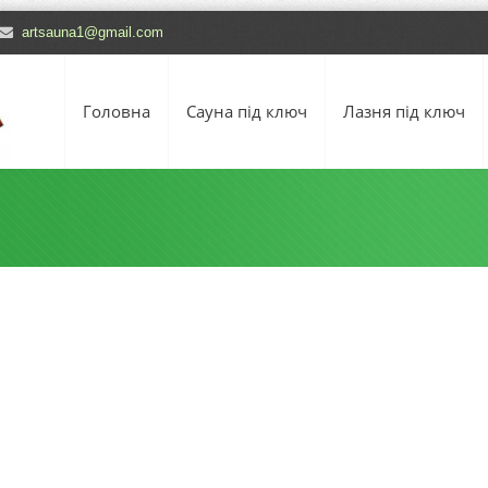
artsauna1@gmail.com
Головна
Сауна під ключ
Лазня під ключ