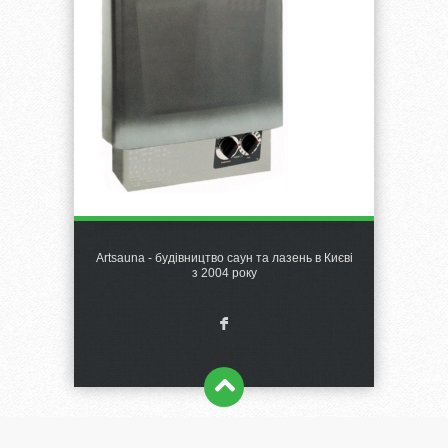
Artsauna - будівництво саун та лазень в Києві
з 2004 року
F