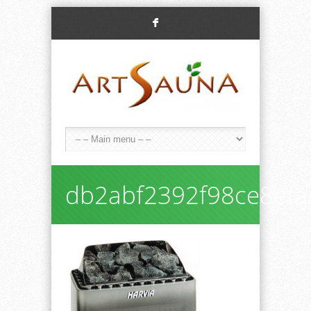
F
db2abf2392f98ce8efa