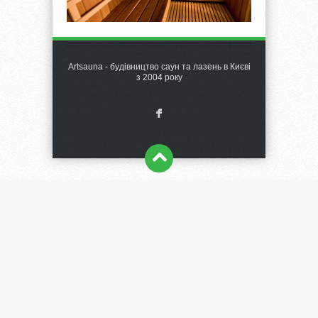
Artsauna - будівництво саун та лазень в Києві
з 2004 року
F