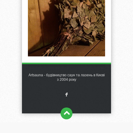
Artsauna - будівництво саун та лазень в Києві
з 2004 року
F