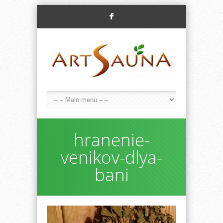
F
hranenie-
venikov-dlya-
bani