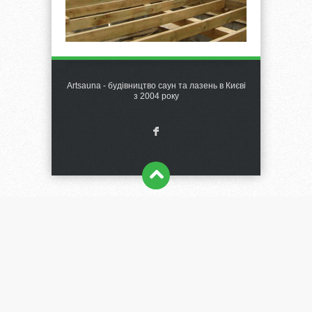
Artsauna - будівництво саун та лазень в Києві
з 2004 року
F