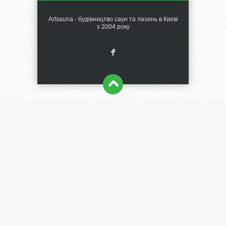
Artsauna - будівництво саун та лазень в Києві
з 2004 року
F