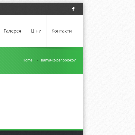
F
Галерея
Ціни
Контакти
Home
banya-iz-penoblokov