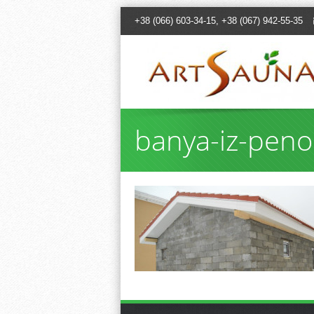
+38 (066) 603-34-15, +38 (067) 942-55-35
banya-iz-peno