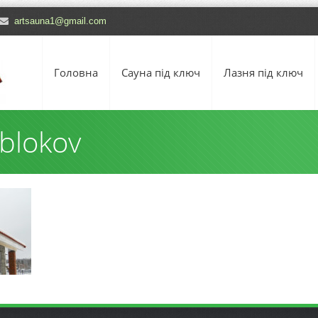
artsauna1@gmail.com
Головна
Сауна під ключ
Лазня під ключ
blokov