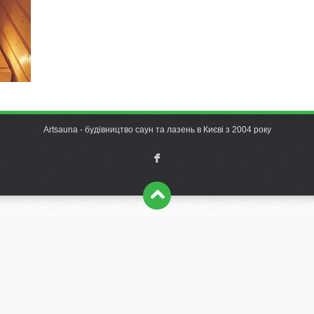
Artsauna - будівництво саун та лазень в Києві з 2004 року
F