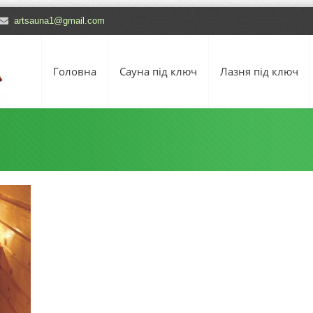
artsauna1@gmail.com
Головна
Сауна під ключ
Лазня під ключ