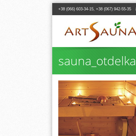
+38 (066) 603-34-15, +38 (067) 942-55-35
sauna_otdelka