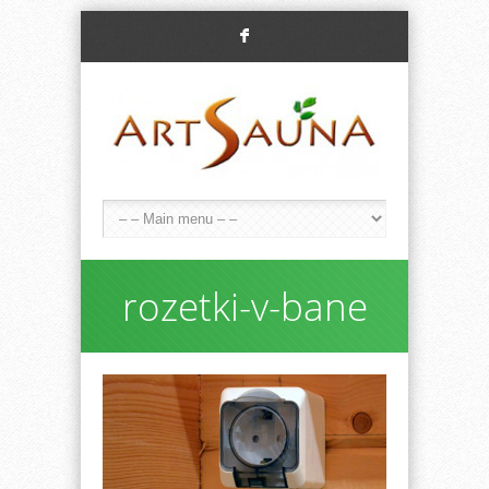
F
rozetki-v-bane