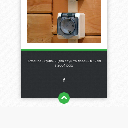
Artsauna - будівництво саун та лазень в Києві
з 2004 року
F