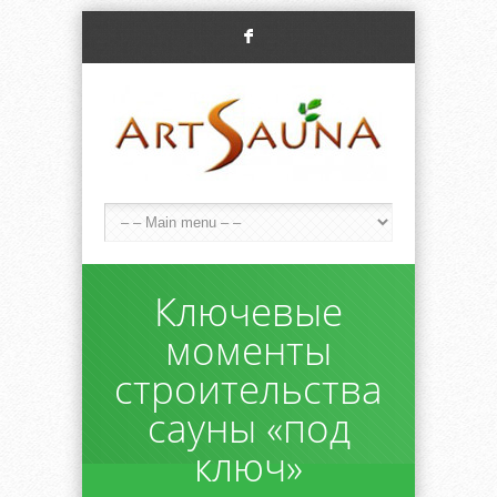
F
Ключевые
моменты
строительства
сауны «под
ключ»