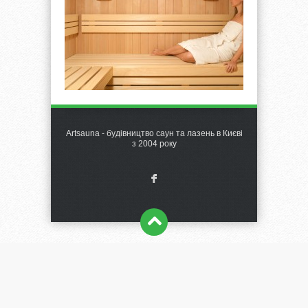
Artsauna - будівництво саун та лазень в Києві
з 2004 року
F