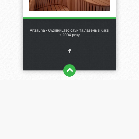
Artsauna - будівництво саун та лазень в Києві
з 2004 року
F